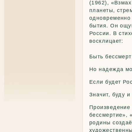
(1962), «Взмах
планеты, стре
одновременно 
бытия. Он ощу
России. В сти
восклицает:
Быть бессмерт
Но надежда мо
Если будет Ро
Значит, буду 
Произведение 
бессмертие», 
родины создаё
художественны