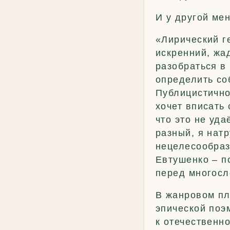
И у другой мен
«Лирический г
искренний, жа
разобраться в
определить со
Публицистично
хочет вписать 
что это не уда
разный, я нат
нецелесообраз
Евтушенко – п
перед многосл
В жанровом пл
эпической поэм
к отечественн