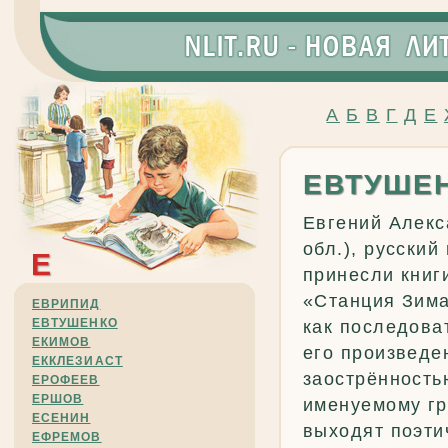
А
Б
В
Г
Д
Е
ЕВТУШЕ
Евгений Алекс
обл.), русский
Е
принесли книг
«Станция Зима
ЕВРИПИД
ЕВТУШЕНКО
как последова
ЕКИМОВ
его произведе
ЕККЛЕЗИАСТ
заострённость
ЕРОФЕЕВ
ЕРШОВ
именуемому гро
ЕСЕНИН
выходят поэти
ЕФРЕМОВ