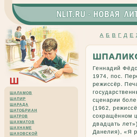
А
Б
В
Г
Д
Е
ШПАЛИК
Геннадий Фёдо
1974, пос. Пер
Ш
режиссёр. Печ
государственн
ШАЛАМОВ
ШАПИР
сценарии более
ШАРАДА
(1962, режиссё
ШАТОБРИАН
сокращённом ц
ШАТРОВ
ШАХМАТОВ
двадцать лет»)
ШАХНАМЕ
Данелия), «Я р
ШАХОВСКОЙ