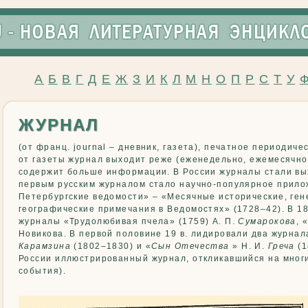
А
Б
В
Г
Д
Е
Ж
З
И
К
Л
М
Н
О
П
Р
С
Т
У
ЖУРНАЛ
(от франц. journal – дневник, газета), печатное периодиче
от газеты журнал выходит реже (еженедельно, ежемесячно)
содержит больше информации. В России журналы стали выхо
первым русским журналом стало научно-популярное прилож
Петербургские ведомости» – «Месячные исторические, ген
географические примечания в Ведомостях» (1728–42). В 1
журналы «Трудолюбивая пчела» (1759) А. П.
Сумарокова
, 
Новикова. В первой половине 19 в. лидировали два журнал
Карамзина
(1802–1830) и «
Сын Отечества
» Н. И.
Греча
(1
России иллюстрированный журнал, откликавшийся на мног
события).