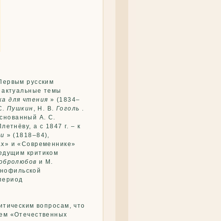
 Первым русским
а актуальные темы
а для чтения
» (1834–
 С.
Пушкин
, Н. В.
Гоголь
.
снованный А. С.
етнёву, а с 1847 г. – к
ки
» (1818–84),
ах» и «Современнике»
едущим критиком
обролюбов
и М.
янофильской
период
итическим вопросам, что
тем «Отечественных