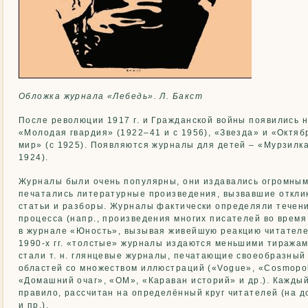
Обложка журнала «Лебедь». Л. Бакст
После революции 1917 г. и Гражданской войны появились 
«Молодая гвардия» (1922–41 и с 1956), «Звезда» и «Октяб
мир» (с 1925). Появляются журналы для детей – «Мурзилка
1924).
Журналы были очень популярны, они издавались огромным
печатались литературные произведения, вызвавшие отклик
статьи и разборы. Журналы фактически определяли течен
процесса (напр., произведения многих писателей во врем
в журнале «Юность», вызывая живейшую реакцию читателей
1990-х гг. «толстые» журналы издаются меньшими тиража
стали т. н. глянцевые журналы, печатающие своеобразный
областей со множеством иллюстраций («Vogue», «Cosmopoli
«Домашний очаг», «ОМ», «Караван историй» и др.). Каждый
правило, рассчитан на определённый круг читателей (на д
и пр.).