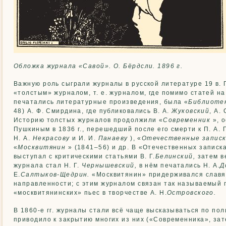
Обложка журнала «Савой». О. Бёрдсли. 1896 г.
Важную роль сыграли журналы в русской литературе 19 в.
«толстым» журналом, т. е. журналом, где помимо статей н
печатались литературные произведения, была «
Библиотек
48) А. Ф. Смирдина, где публиковались В. А.
Жуковский
, А.
Историю толстых журналов продолжили «
Современник
», о
Пушкиным в 1836 г., перешедший после его смерти к П. А. Пл
Н. А.
Некрасову
и И. И.
Панаеву
), «
Отечественные запис
«
Москвитянин
» (1841–56) и др. В «Отечественных записк
выступал с критическими статьями В. Г.
Белинский,
затем в
журнала стал Н. Г.
Чернышевский,
в нём печатались Н. А.
Д
Е.
Салтыков-Щедрин.
«Москвитянин» придерживался слав
направленности; с этим журналом связан так называемый 
«москвитянинских» пьес в творчестве А. Н.
Островского.
В 1860-е гг. журналы стали всё чаще высказываться по пол
приводило к закрытию многих из них («Современника», за