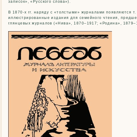
записок», «Русского слова»).
В 1870-х гг. наряду с «толстыми» журналами появляются т.
иллюстрированные издания для семейного чтения, предш
глянцевых журналов («Нива», 1870–1917; «Родина», 1879–1