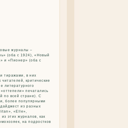
новые журналы –
рь» (оба с 1924), «Новый
» и «Пионер» (оба с
и тиражами, в них
 читателей, критические
ие литературного
я «оттепели» печатались
 по всей стране). С
ми, более популярными
 дайджест из разных
tan», «Elle»,
 из этих журналов, как
омохозяек, на подростков