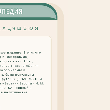
Ф
Х
Ц
Ч
Ш
Э
Ю
Я
ское издание. В отличие
 и, как правило,
дить в нач. 18 в.,
ение к газете «Санкт-
еалогические и
8 в. были популярны
«Трутень» (1769–70) Н. И.
а «Вестник Европы» Н. М.
812–52) (первый в
ие политические