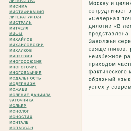
ЛИТЕРАТУРА
Москву и цели
МИСИМА
сотрудничает 
МИСТИФИКАЦИЯ
ЛИТЕРАТУРНАЯ
«Северная поч
МИСТРАЛЬ
дилогии «В ле
МИТЧЕЛЛ
представлена 
МИФЫ
МИХАЙЛОВ
Заволжья сере
МИХАЙЛОВСКИЙ
священников, 
МИХАЛКОВ
неизбежное ра
МИЦКЕВИЧ
МНОГОСОЮЗИЕ
приходом част
МНОГОТОЧИЕ
фактического 
МНОГОЯЗЫЧИЕ
МОДАЛЬНОСТЬ
образный язык
МОДЕРНИЗМ
успех у совре
МОЖАЕВ
МОЛЕНИЕ ДАНИИЛА
ЗАТОЧНИКА
МОЛЬЕР
МОНОЛОГ
МОНОСТИХ
МОНТАЛЕ
МОПАССАН