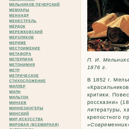
МЕЛЬНИКОВ ПЕЧЕРСКИЙ
МЕМУАРЫ
МЕНАНДР
МЕНЕСТРЕЛЬ
МЁРДОК
МЕРЕЖКОВСКИЙ
МЕРЗЛЯКОВ
МЕРИМЕ
МЕСТОИМЕНИЕ
МЕТАФОРА
П. И. Мельник
МЕТЕРЛИНК
МЕТОНИМИЯ
1876 г.
МЕТР
МЕТРИЧЕСКОЕ
В 1852 г. Мел
СТИХОСЛОЖЕНИЕ
МИЛЛЕР
«Красильников
МИЛН
критики. Пове
МИЛЬТОН
россказни» (1
МИНАЕВ
МИННЕЗИНГЕРЫ
литературы, х
МИНСКИЙ
крепостного п
МИР ИСКУССТВА
«Современник
МИРОВАЯ (ВСЕМИРНАЯ)