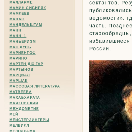
сектантов. Рез
МАЛЛАРМЕ
МАМИН СИБИРЯК
публиковались
МАМЛЕЕВ
ведомости», г
МАНАС
МАНДЕЛЬШТАМ
часть. Поздне
МАНН
старообрядцы,
МАНН_1
избавившиеся 
МАНЬЕРИЗМ
МАО ДУНЬ
России.
МАРИЕНГОФ
МАРИНО
МАРТЕН ДЮ ГАР
МАРТЫНОВ
МАРЦИАЛ
МАРШАК
МАССОВАЯ ЛИТЕРАТУРА
МАТВЕЕВА
МАХАБХАРАТА
МАЯКОВСКИЙ
МЕЖДОМЕТИЕ
МЕЙ
МЕЙСТЕРЗИНГЕРЫ
МЕЛВИЛЛ
МЕЛОДРАМА