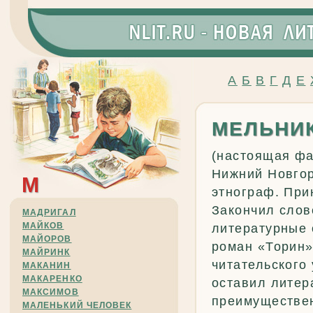
А
Б
В
Г
Д
Е
МЕЛЬНИ
(настоящая фа
Нижний Новгоро
М
этнограф. При
Закончил слов
МАДРИГАЛ
МАЙКОВ
литературные 
МАЙОРОВ
роман «Торин»)
МАЙРИНК
читательского 
МАКАНИН
МАКАРЕНКО
оставил литер
МАКСИМОВ
преимуществен
МАЛЕНЬКИЙ ЧЕЛОВЕК