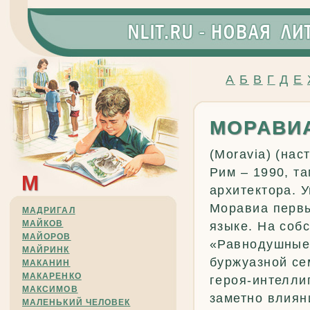
А
Б
В
Г
Д
Е
МОРАВИ
(Moravia) (на
Рим – 1990, та
М
архитектора. 
Моравиа первы
МАДРИГАЛ
МАЙКОВ
языке. На соб
МАЙОРОВ
«Равнодушные
МАЙРИНК
буржуазной се
МАКАНИН
МАКАРЕНКО
героя-интелли
МАКСИМОВ
заметно влиян
МАЛЕНЬКИЙ ЧЕЛОВЕК