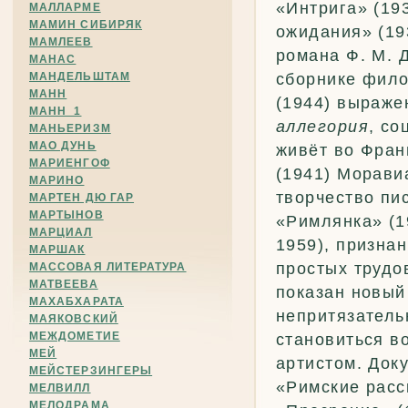
«Интрига» (19
МАЛЛАРМЕ
МАМИН СИБИРЯК
ожидания» (19
МАМЛЕЕВ
романа Ф. М. 
МАНАС
МАНДЕЛЬШТАМ
сборнике фило
МАНН
(1944) выраже
МАНН_1
аллегория
, со
МАНЬЕРИЗМ
МАО ДУНЬ
живёт во Фран
МАРИЕНГОФ
(1941) Морави
МАРИНО
творчество пи
МАРТЕН ДЮ ГАР
МАРТЫНОВ
«Римлянка» (1
МАРЦИАЛ
1959), призна
МАРШАК
простых трудо
МАССОВАЯ ЛИТЕРАТУРА
МАТВЕЕВА
показан новый
МАХАБХАРАТА
непритязатель
МАЯКОВСКИЙ
МЕЖДОМЕТИЕ
становиться в
МЕЙ
артистом. Док
МЕЙСТЕРЗИНГЕРЫ
«Римские расс
МЕЛВИЛЛ
МЕЛОДРАМА