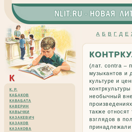
А
Б
В
Г
Д
Е
КОНТРКУ
(лат. contra –
музыкантов и 
К
культуре и це
контркультуры
К. Р.
КАБАКОВ
необычный вне
КАВАБАТА
произведениях
КАВЕРИН
также относят
КАВЫЧКИ
КАЗАКЕВИЧ
взглядов в по
КАЗАКОВ
принадлежали 
КАЗАКОВА