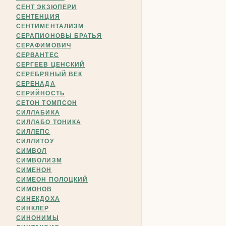
СЕНТ ЭКЗЮПЕРИ
СЕНТЕНЦИЯ
СЕНТИМЕНТАЛИЗМ
СЕРАПИОНОВЫ БРАТЬЯ
СЕРАФИМОВИЧ
СЕРВАНТЕС
СЕРГЕЕВ ЦЕНСКИЙ
СЕРЕБРЯНЫЙ ВЕК
СЕРЕНАДА
СЕРИЙНОСТЬ
СЕТОН ТОМПСОН
СИЛЛАБИКА
СИЛЛАБО ТОНИКА
СИЛЛЕПС
СИЛЛИТОУ
СИМВОЛ
СИМВОЛИЗМ
СИМЕНОН
СИМЕОН ПОЛОЦКИЙ
СИМОНОВ
СИНЕКДОХА
СИНКЛЕР
СИНОНИМЫ