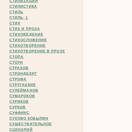
СТИЛИЗАЦИЯ
СТИЛИСТИКА
СТИЛЬ
СТИЛЬ_1
СТИХ
СТИХ И ПРОЗА
СТИХОВЕДЕНИЕ
СТИХОСЛОЖЕНИЕ
СТИХОТВОРЕНИЕ
СТИХОТВОРЕНИЕ В ПРОЗЕ
СТОПА
СТОУН
СТРАХОВ
СТРИНДБЕРГ
СТРОФА
СТРУГАЦКИЕ
СУЛЕЙМАНОВ
СУМАРОКОВ
СУРИКОВ
СУРКОВ
СУФФИКС
СУХОВО КОБЫЛИН
СУЩЕСТВИТЕЛЬНОЕ
СЦЕНАРИЙ