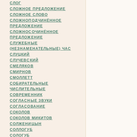
СЛОГ
СЛОЖНОЕ ПРЕДЛОЖЕНИЕ
СЛОЖНОЕ СЛОВО
СЛОЖНОПОДЧИНЁННОЕ
ПРЕДЛОЖЕНИЕ
СЛОЖНОСОЧИНЁННОЕ
ПРЕДЛОЖЕНИЕ
СЛУЖЕБНЫЕ
(НЕЗНАМЕНАТЕЛЬНЫЕ) ЧАС
СЛУЦКИЙ
СЛУЧЕВСКИЙ
СМЕЛЯКОВ
СМИРНОВ
СМОЛЛЕТТ
СОБИРАТЕЛЬНЫЕ
ЧИСЛИТЕЛЬНЫЕ
СОВРЕМЕННИК
СОГЛАСНЫЕ ЗВУКИ
СОГЛАСОВАНИЕ
СОКОЛОВ
СОКОЛОВ МИКИТОВ
СОЛЖЕНИЦЫН
СОЛЛОГУБ
СОЛОГУБ