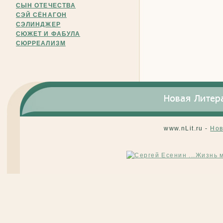
СЫН ОТЕЧЕСТВА
СЭЙ СЁНАГОН
СЭЛИНДЖЕР
СЮЖЕТ И ФАБУЛА
СЮРРЕАЛИЗМ
www.nLit.ru -
Нов