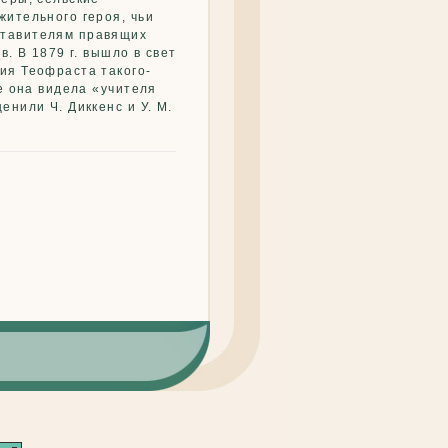
жительного героя, чьи
ставителям правящих
. В 1879 г. вышло в свет
ия Теофраста такого-
ле она видела «учителя
нили Ч. Диккенс и У. М.