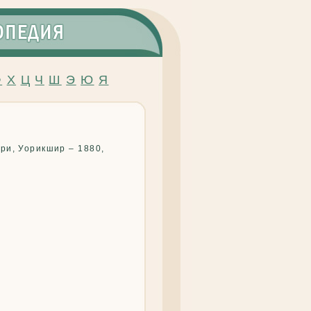
Ф
Х
Ц
Ч
Ш
Э
Ю
Я
ери, Уорикшир – 1880,