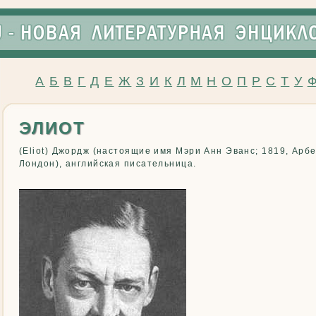
А
Б
В
Г
Д
Е
Ж
З
И
К
Л
М
Н
О
П
Р
С
Т
У
ЭЛИОТ
(Eliot) Джордж (настоящие имя Мэри Анн Эванс; 1819, Арб
Лондон), английская писательница.