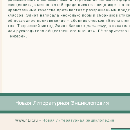
священники, именно в этой среде писательница ищет поло
нравственные качества противостоят развращённым пред
классов. Элиот написала несколько поэм и сборников стихов
её последнее произведение – сборник очерков «Впечатлен
то». Творческий метод Элиот близок к
реализму
, в писате
или руководителя общественного мнения». Её творчество це
Теккерей.
www.nLit.ru -
Новая литературная энциклопедия