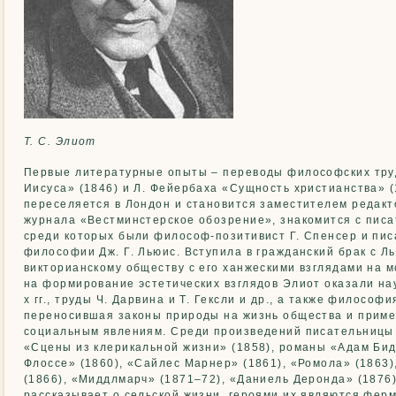
Т. С. Элиот
Первые литературные опыты – переводы философских тру
Иисуса» (1846) и Л. Фейербаха «Сущность христианства» (1
переселяется в Лондон и становится заместителем редакт
журнала «Вестминстерское обозрение», знакомится с пис
среди которых были философ-позитивист Г. Спенсер и пис
философии Дж. Г. Льюис. Вступила в гражданский брак с Л
викторианскому обществу с его ханжескими взглядами на 
на формирование эстетических взглядов Элиот оказали на
х гг., труды Ч. Дарвина и Т. Гексли и др., а также философ
переносившая законы природы на жизнь общества и прим
социальным явлениям. Среди произведений писательницы
«Сцены из клерикальной жизни» (1858), романы «Адам Бид
Флоссе» (1860), «Сайлес Марнер» (1861), «Ромола» (1863)
(1866), «Миддлмарч» (1871–72), «Даниель Деронда» (1876
рассказывает о сельской жизни, героями их являются фер