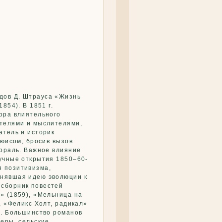
дов Д. Штрауса «Жизнь
854). В 1851 г.
ора влиятельного
ателями и мыслителями,
атель и историк
ьюисом, бросив вызов
мораль. Важное влияние
учные открытия 1850–60-
ия позитивизма,
енявшая идею эволюции к
 сборник повестей
» (1859), «Мельница на
, «Феликс Холт, радикал»
). Большинство романов
меры, сельские