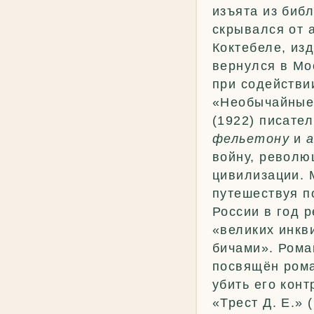
изъята из библ
скрывался от 
Коктебеле, изд
вернулся в Мос
при содействи
«Необычайные 
(1922) писател
фельетону
и
войну, револю
цивилизации. 
путешествуя п
России в год 
«великих инкв
бичами». Рома
посвящён рома
убить его кон
«Трест Д. Е.» 