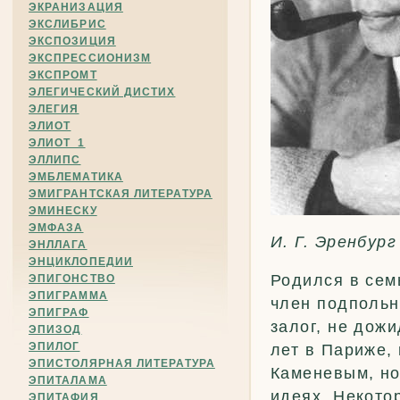
ЭКРАНИЗАЦИЯ
ЭКСЛИБРИС
ЭКСПОЗИЦИЯ
ЭКСПРЕССИОНИЗМ
ЭКСПРОМТ
ЭЛЕГИЧЕСКИЙ ДИСТИХ
ЭЛЕГИЯ
ЭЛИОТ
ЭЛИОТ_1
ЭЛЛИПС
ЭМБЛЕМАТИКА
ЭМИГРАНТСКАЯ ЛИТЕРАТУРА
ЭМИНЕСКУ
ЭМФАЗА
И. Г. Эренбург
ЭНЛЛАГА
ЭНЦИКЛОПЕДИИ
Родился в сем
ЭПИГОНСТВО
ЭПИГРАММА
член подпольн
ЭПИГРАФ
залог, не дож
ЭПИЗОД
ЭПИЛОГ
лет в Париже, 
ЭПИСТОЛЯРНАЯ ЛИТЕРАТУРА
Каменевым, но
ЭПИТАЛАМА
идеях. Некото
ЭПИТАФИЯ