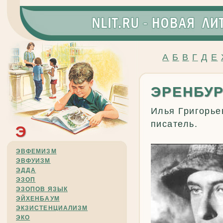
А
Б
В
Г
Д
Е
ЭРЕНБУР
Илья Григорьев
писатель.
Э
ЭВФЕМИЗМ
ЭВФУИЗМ
ЭДДА
ЭЗОП
ЭЗОПОВ ЯЗЫК
ЭЙХЕНБАУМ
ЭКЗИСТЕНЦИАЛИЗМ
ЭКО