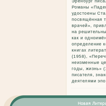
Эренбург писа
Романы «Паден
удостоены Ста
посвящённая т
врачей», прив
на решительны
как и одноимё
определение к
книгах литера
(1958), «Пере
неизменные це
годы, жизнь» 
писателя, зна
деятелями эпо