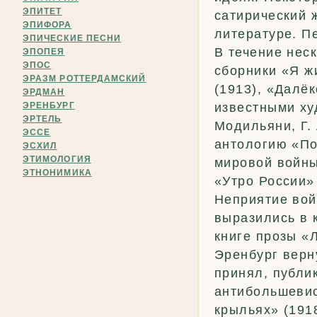
ЭПИТЕТ
сатирический 
ЭПИФОРА
литературе. П
ЭПИЧЕСКИЕ ПЕСНИ
В течение неск
ЭПОПЕЯ
ЭПОС
сборники «Я ж
ЭРАЗМ РОТТЕРДАМСКИЙ
(1913), «Далё
ЭРДМАН
ЭРЕНБУРГ
известными ху
ЭРТЕЛЬ
Модильяни, Г.
ЭССЕ
антологию «По
ЭСХИЛ
ЭТИМОЛОГИЯ
мировой войны
ЭТНОНИМИКА
«Утро России»
Неприятие вой
выразились в к
книге прозы «
Эренбург верн
принял, публи
антибольшевис
крыльях» (191