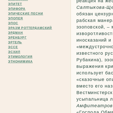
реакция на жё
ЭПИТЕТ
Салтыкова-Щ
ЭПИФОРА
обязан цензур
ЭПИЧЕСКИЕ ПЕСНИ
ЭПОПЕЯ
рабская манер
ЭПОС
эзоповской, –
ЭРАЗМ РОТТЕРДАМСКИЙ
ЭРДМАН
изворотливост
ЭРЕНБУРГ
иносказаний и
ЭРТЕЛЬ
«междустрочно
ЭССЕ
ЭСХИЛ
известного ру
ЭТИМОЛОГИЯ
Рубакина), эзо
ЭТНОНИМИКА
выражения кри
использует ба
«сказочные оп
вместо его наз
Вестминстерск
усыпальница л
Амфитеатров
«Господа Обм