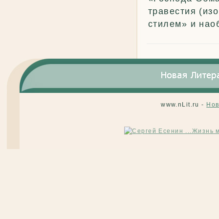
травестия (из
стилем» и нао
www.nLit.ru -
Нов