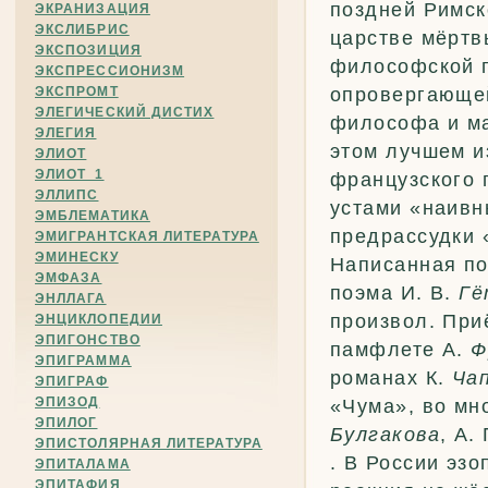
поздней Римск
ЭКРАНИЗАЦИЯ
ЭКСЛИБРИС
царстве мёртв
ЭКСПОЗИЦИЯ
философской п
ЭКСПРЕССИОНИЗМ
ЭКСПРОМТ
опровергающей 
ЭЛЕГИЧЕСКИЙ ДИСТИХ
философа и ма
ЭЛЕГИЯ
этом лучшем и
ЭЛИОТ
ЭЛИОТ_1
французского 
ЭЛЛИПС
устами «наивн
ЭМБЛЕМАТИКА
предрассудки 
ЭМИГРАНТСКАЯ ЛИТЕРАТУРА
ЭМИНЕСКУ
Написанная по
ЭМФАЗА
поэма И. В.
Гё
ЭНЛЛАГА
произвол. При
ЭНЦИКЛОПЕДИИ
ЭПИГОНСТВО
памфлете А.
Ф
ЭПИГРАММА
романах К.
Ча
ЭПИГРАФ
ЭПИЗОД
«Чума», во мн
ЭПИЛОГ
Булгакова
, А.
ЭПИСТОЛЯРНАЯ ЛИТЕРАТУРА
. В России эз
ЭПИТАЛАМА
ЭПИТАФИЯ