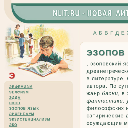
А
Б
В
Г
Д
Е
ЭЗОПОВ
, эзоповский я
древнегреческ
Э
в литературе,
автора. По сут
ЭВФЕМИЗМ
ЭВФУИЗМ
жанр
басни
, в
ЭДДА
фантастики, 
ЭЗОП
философских и 
ЭЗОПОВ ЯЗЫК
ЭЙХЕНБАУМ
сатирические 
ЭКЗИСТЕНЦИАЛИЗМ
осуждающие м
ЭКО